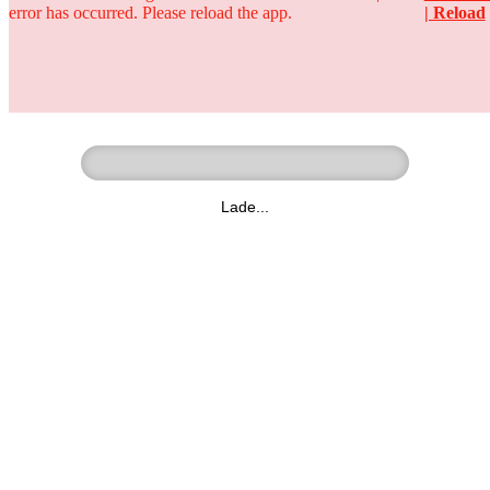
error has occurred. Please reload the app.
| Reload
Ringer - Liga - Datenbank
zum Video
Lade...