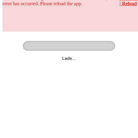
error has occurred. Please reload the app.
| Reload
Ringer - Liga - Datenbank
zum Video
Lade...