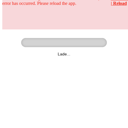
error has occurred. Please reload the app.
| Reload
Ringer - Liga - Datenbank
zum Video
Lade...