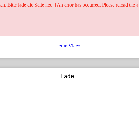
ten. Bitte lade die Seite neu. | An error has occurred. Please reload the a
25 Jahre
Ringer - Liga - Datenbank
zum Video
Lade...