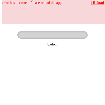
error has occurred. Please reload the app.
| Reload
Ringer - Liga - Datenbank
zum Video
Lade...