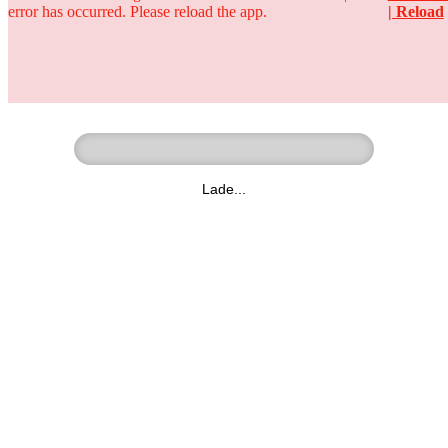
error has occurred. Please reload the app.
| Reload
Ringer - Liga - Datenbank
zum Video
Lade...