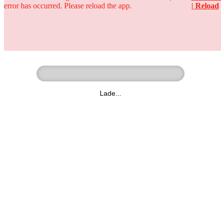
error has occurred. Please reload the app.
| Reload
Ringer - Liga - Datenbank
zum Video
Lade...