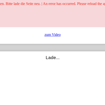
ten. Bitte lade die Seite neu. | An error has occurred. Please reload the a
25 Jahre
Ringer - Liga - Datenbank
zum Video
Lade...