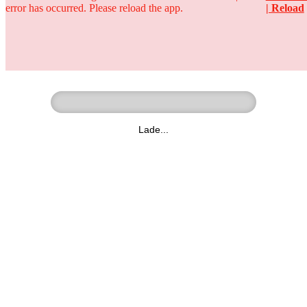
error has occurred. Please reload the app.
| Reload
Ringer - Liga - Datenbank
zum Video
Lade...