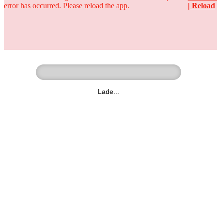
error has occurred. Please reload the app.
| Reload
Ringer - Liga - Datenbank
zum Video
Lade...