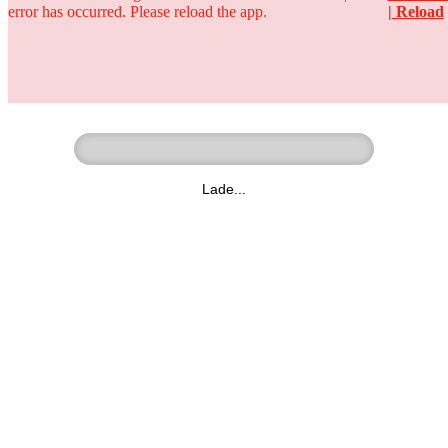
error has occurred. Please reload the app.
| Reload
Ringer - Liga - Datenbank
zum Video
Lade...