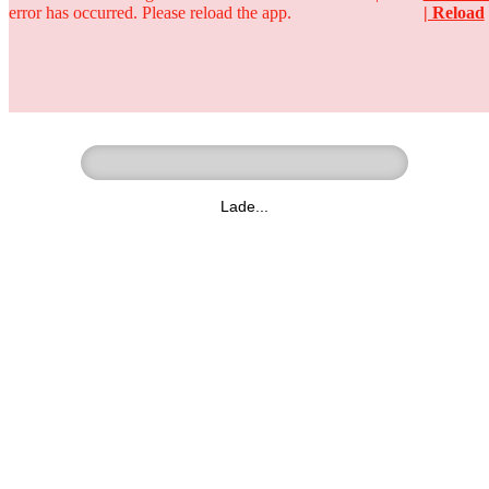
error has occurred. Please reload the app.
| Reload
Ringer - Liga - Datenbank
zum Video
Lade...