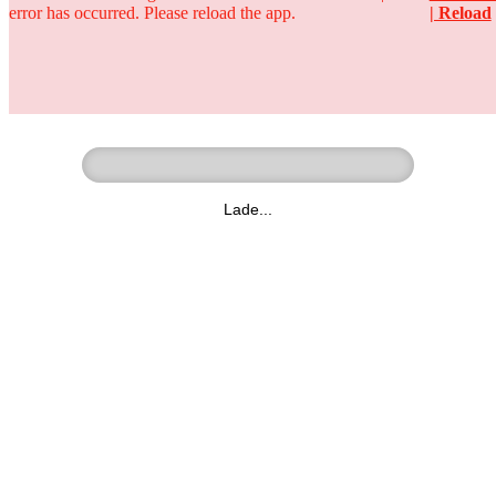
error has occurred. Please reload the app.
| Reload
Ringer - Liga - Datenbank
zum Video
Lade...