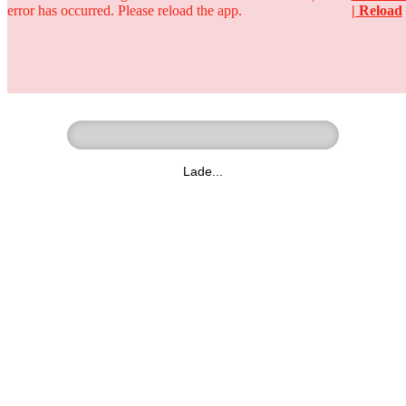
error has occurred. Please reload the app.
| Reload
Ringer - Liga - Datenbank
zum Video
Lade...