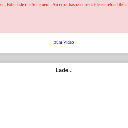
ten. Bitte lade die Seite neu. | An error has occurred. Please reload the a
25 Jahre
Ringer - Liga - Datenbank
zum Video
Lade...