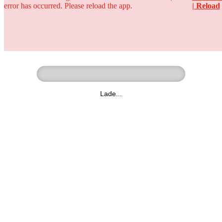
error has occurred. Please reload the app.
| Reload
Ringer - Liga - Datenbank
zum Video
Lade...