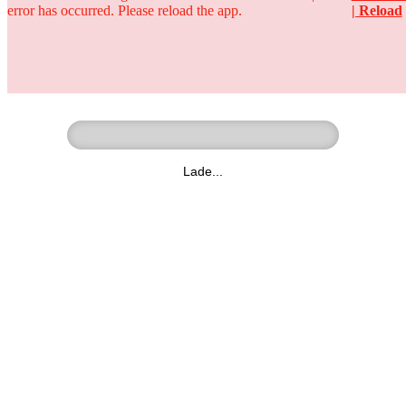
error has occurred. Please reload the app.
| Reload
Ringer - Liga - Datenbank
zum Video
Lade...